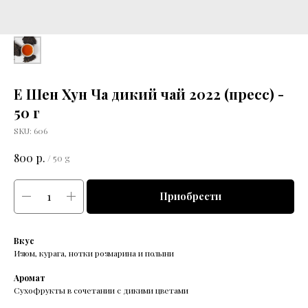
Е Шен Хун Ча дикий чай 2022 (пресс) -
50 г
SKU:
606
р.
800
/
50 g
Приобрести
Вкус
Изюм, курага, нотки розмарина и полыни
Аромат
Сухофрукты в сочетании с дикими цветами