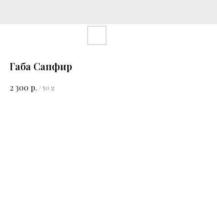
Габа Сапфир
р.
2 300
/
50 g