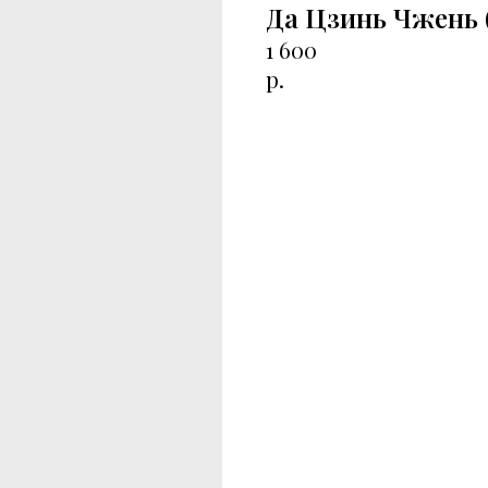
Да Цзинь Чжень 
1 600
р.